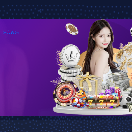
全天更新 ·
买
无论您身在何处，
买球登录A
体验。
下载客户端
网页