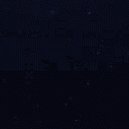
眼签无
2026-06-10
推荐
买球登录
昂体育是官方网站提供综合娱乐与体育服务，涵盖足球、
球、电竞等赛事资讯、数据分析及互动游戏体验。【意昂
育】支持网页版与移动端访问，提供手机版、app下载、
录入口、官方网站、网页版、平台、网址、地址、注册、
乐入口，方便用户实时获取赛事动态和参与互动娱乐。平
持续优化体验与稳定性，致力于打造多端统一的体育资讯
与娱乐服务平台。