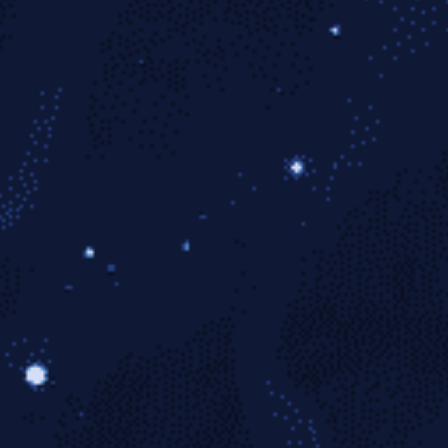
对篮球热情下降
导地位，许多球队老板逐渐失去了最初对篮球运动的热爱。他们
而非团队文化或竞技精神。一旦商业利益成为首要目标，他们往
管理层面的调整，也反映在球员交易和教练选择上。当商业利益
择放弃长期投资，以求在短期内获取更高利润。这无疑削弱了团
他认为如果所有人都只看重金钱，那么整个联盟将失去原有魅力
续留在这个行业，以保持运动本身所蕴含的人文价值和社会意义
益影响决策
因素深刻影响着决策过程。从广告赞助到商品销售，再到票务收
许多情况下，一些重要决定往往基于财务考量，而非竞技表现。