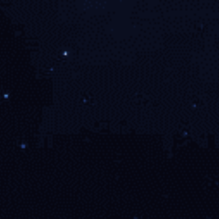
后老板们
交媒体
2026-07-04
推荐
2026-07
推荐网站