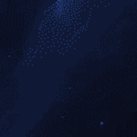
签约时考虑到未来潜力，而不仅仅局限于眼前表现。
建设也是非常重要的一环。教练不仅要具备丰富执教经验，更需
源。此外，与国外先进篮球理念接轨，通过学习交流提升整体 coac
方向发展。
要注重透明度与规范性，特别是在财政事务上，要做到公开透明
设立专业委员会来进行风险控制，为每项决策提供科学依据，从
创造良好的发展环境。
后，对山东男篮既是挑战也是机遇。从增强球队实力，到促进本
，都需要全面考量并作出相应调整。只有综合施策，把握好内外
为未来打下坚实基础。
男篮必须以开放包容态度迎接改革潮流，通过不断创新求变，实现内生