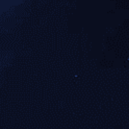
舞台上才能站稳脚跟，再创辉煌！
#3
#