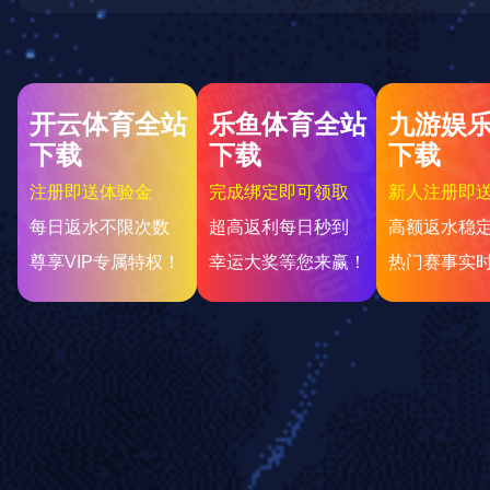
新的政策环境下保持
而深刻的理解。
1、外援引
首先，三外援政策使
不仅体现在技术能力
单一或双外援体系时
这种风险。
其次，多名高水平外
断提高自己的技术和
在面对不同对手时能
最后，通过引进优秀
说，无疑是一个极大
进一步推动俱乐部的