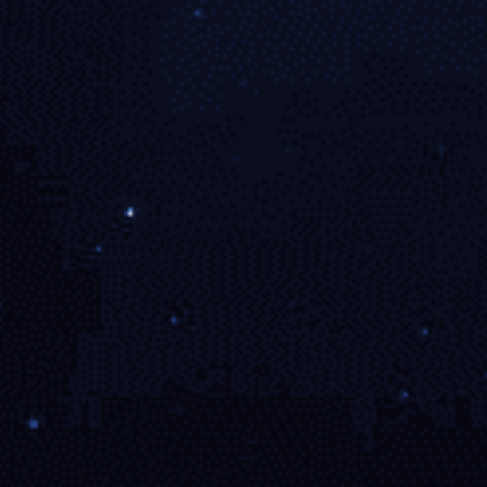
巴萨考虑马尔穆什作为替代选
佩林坦言
择曼城
重伤感
2026-06-24
推荐
2026-06
推荐网站