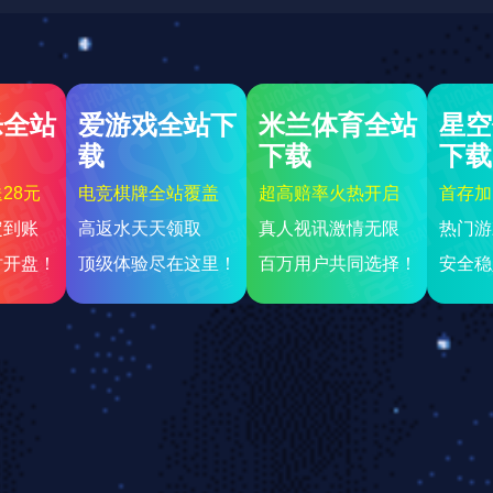
竞争优势，确保在联赛中取得良好成绩。通过这一系列分析，希
进提升球队实力
得山东男篮可以引入更多高水平的外籍球员，从而直接提升球队
上，还包括球员间的配合默契，使得整体战术更加丰富多样。在
，山东队常常受到伤病和状态起伏等因素的影响，而如今有了三
援能够为球队带来更强烈的竞争氛围。从训练到比赛，这种竞争
心理素质。此外，多样化的打法也促使教练团队进行更细致入微
够灵活应变。
外援，不仅能够增强球队在场上的表现，还能吸引更多关注与支
的利好。商业赞助与门票收入都可能因更具观赏性的比赛而大幅
发展。