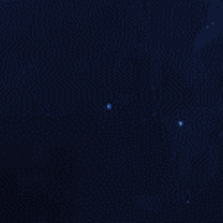
CBA这个快速发展的
上一篇：
帕金斯强调科尔可离去但库里适应…
热榜精选
#1
#2