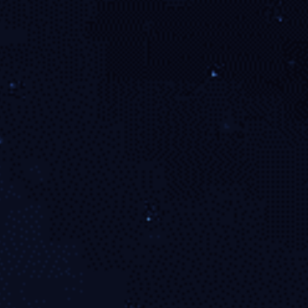
下一篇：
世界杯球员联赛分布分析英超占据
4