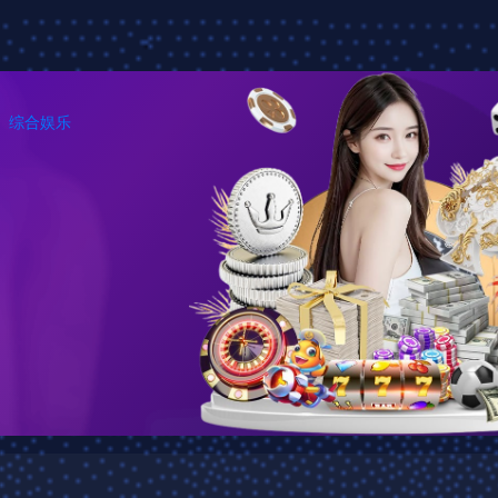
全天更新 ·
买
无论您身在何处，
买球登录A
体验。
下载客户端
网页