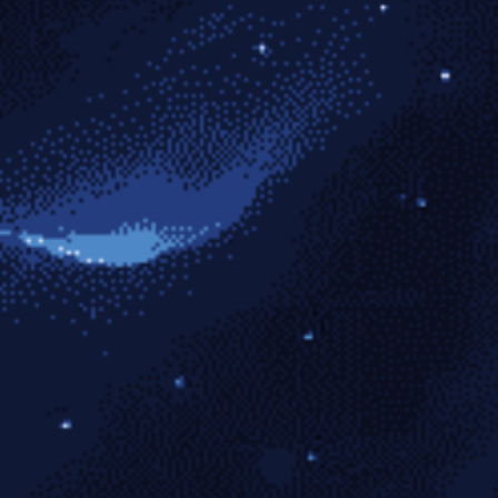
要将目光放长远，在
其次，加强教练团队
力，以便于协调各类资
整个团队朝着科学化
最后，在日常运营中
商信任。同时，还需
现，从而为山东男篮
总结：
CBA三外援政策实施
市场经济及管理决策
可持续发展的目标，
Totally, 山东