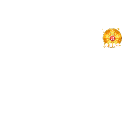
并不常见，更加凸显了他的潜力与价值。
另外，马尔穆什还有着良好的团队配合意识。他善于
阅读比赛，并能迅速找到最佳位置进行支援，这让他
成为队友信赖的重要目标。如果能够加盟巴萨，他有
望迅速融入球队，为战术实施提供更多选择和变化。
3、曼城投资背景及未来展望
曼城近年来在转会市场上持续投入巨资，以期打造一
支更具竞争力和深度的阵容。7500万欧元对于任何一
家俱乐部而言都是一笔不小的费用，而曼城愿意承担
这样的风险正是因为他们希望通过优质引援来实现长
远目标——赢得更多国内外赛事冠军。
然而，对于曼城来说，收回这笔投资并非易事。他们