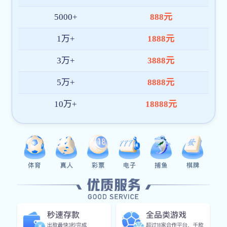
1、巴萨对马尔穆什的兴趣
巴萨目前面临着阵容更新和战术调整的迫切需求，他
们需要寻找能够补强球队实力的新球员。在这样的背
景下，马尔穆什作为一名年轻且有潜力的前锋，自然
成为了管理层关注的焦点。他在最近几个赛季中的表
现令人瞩目，尤其是在关键比赛中的致胜进球，使他
赢得了广泛认可。
除了个人表现外，巴萨还看重的是马尔穆什相对较低
的转会成本。在经济压力日益增加的大环境下，这对
于资金紧张的巴萨来说，无疑是一个重要考量因素。
因此，俱乐部管理层将他视为一个理想的人选，希望
能以相对合理的价格增强球队实力。